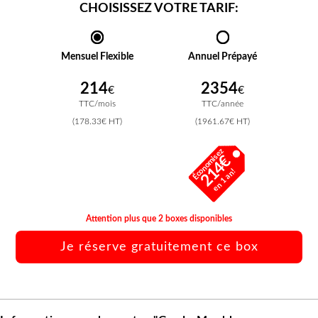
CHOISISSEZ VOTRE TARIF:
Mensuel Flexible
Annuel Prépayé
214
2354
€
€
TTC/mois
TTC/année
(178.33€ HT)
(1961.67€ HT)
Économisez
214€
en 1 an!
Attention plus que 2 boxes disponibles