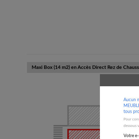
Maxi Box (14 m2) en Accès Direct Rez de Chauss
Aucun m
MEUBLE 
tous pro
Pour cons
dessous v
Votre e