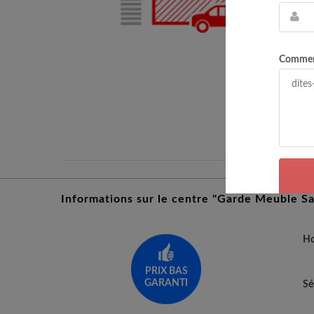
Commen
Informations sur le centre "Garde Meuble Sa
Ho
PRIX BAS
GARANTI
Sé