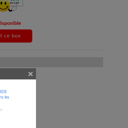
en 1 an!
disponible
ARDE
nnuel Prépayé
s les
2574
i-
€
TTC/année
(2145.00€ HT)