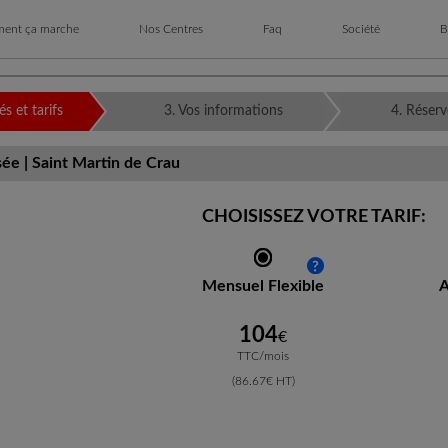
ent ça marche
Nos Centres
Faq
Société
B
un Centre Gardetout
iner Livré chez Vous
Tous les Centres Gardetout
Container Livré chez Vous
· Gardanne/Bouc-Bel-Air
· Marseille 15ème
· Rognac-Velaux
· Saint Martin de Crau
és et tarifs
3. Vos informations
4. Réserv
ée | Saint Martin de Crau
CHOISISSEZ VOTRE TARIF:
Mensuel Flexible
A
104
€
TTC/mois
(86.67€ HT)