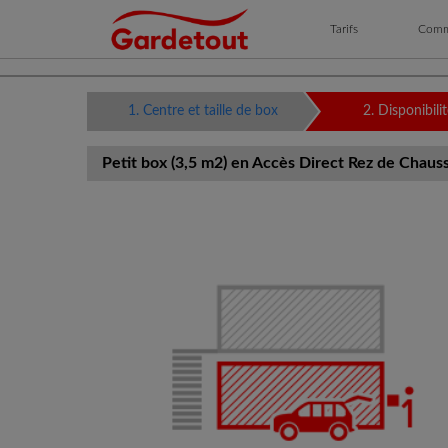
Tarifs
Comm
Dans 
Conta
1. Centre et taille de box
2. Disponibilit
Petit box (3,5 m2) en Accès Direct Rez de Chauss