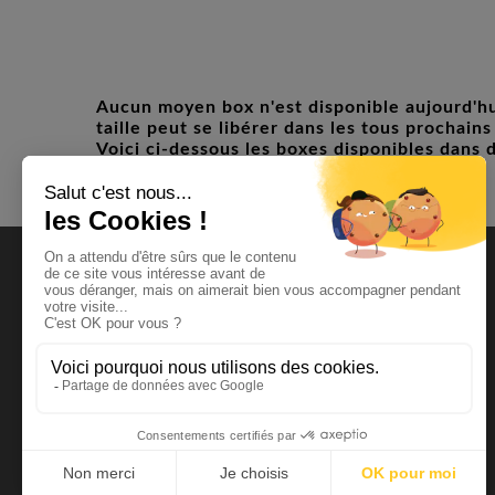
Aucun moyen box n'est disponible aujourd
taille peut se libérer dans les tous prochains
Voici ci-dessous les boxes disponibles dans d
Tarifs
Comment ça marche ?
Dans un Centre Gardetout
Pour un Container Livré chez Vous
Estimez votre espace