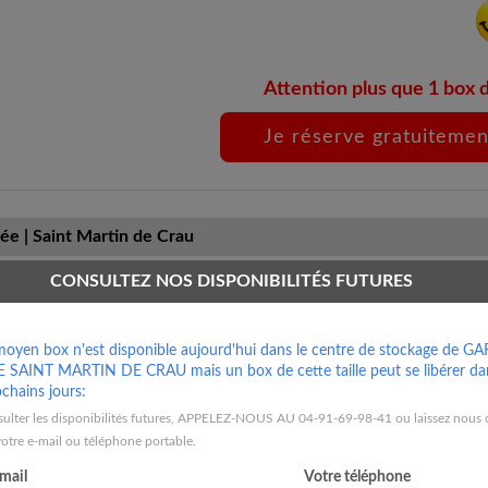
Attention plus que 1 box 
ée | Saint Martin de Crau
CONSULTEZ NOS DISPONIBILITÉS FUTURES
CHOISISSEZ VOTRE TARIF:
oyen box n'est disponible aujourd'hui dans le centre de stockage de G
Mensuel Flexible
A
SAINT MARTIN DE CRAU mais un box de cette taille peut se libérer dan
chains jours:
234
ulter les disponibilités futures, APPELEZ-NOUS AU 04-91-69-98-41 ou laissez nous c
€
otre e-mail ou téléphone portable.
TTC/mois
(195.00€ HT)
-mail
Votre téléphone