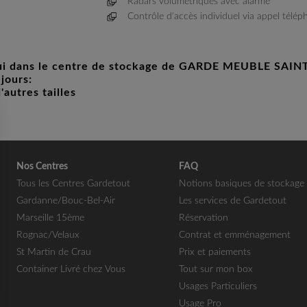
Radars volumétriques avec alarme
Contrôle d'accès individuel via appel télé
'hui dans le centre de stockage de GARDE MEUBLE SAI
 jours:
'autres tailles
Nos Centres
FAQ
Tous les Centres Gardetout
Notions basiques de stockage
Gardanne/Bouc-Bel-Air
Les services de Gardetout
Marseille 15ème
Réservation
Rognac/Velaux
Contrat et emménagement
St Martin de Crau
Prix et paiements
Container Livré chez Vous
Tout sur mon box
Usages Particuliers
Usage Pro