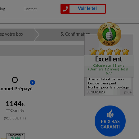
Voir le tel
log
Contact
ez votre box
5. Confirmation
nnuel Prépayé
1144
€
TTC/année
(953.33€ HT)
PRIX BAS
GARANTI
Économisez
104€