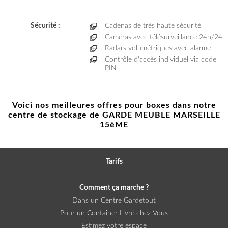
Sécurité :
Cadenas de très haute sécurité
Caméras avec télésurveillance 24h/24
Radars volumétriques avec alarme
Contrôle d'accès individuel via code
PIN
Voici nos meilleures offres pour boxes dans notre
centre de stockage de GARDE MEUBLE MARSEILLE
15èME
Tarifs
Comment ça marche ?
Dans un Centre Gardetout
Pour un Container Livré chez Vous
Estimez votre espace