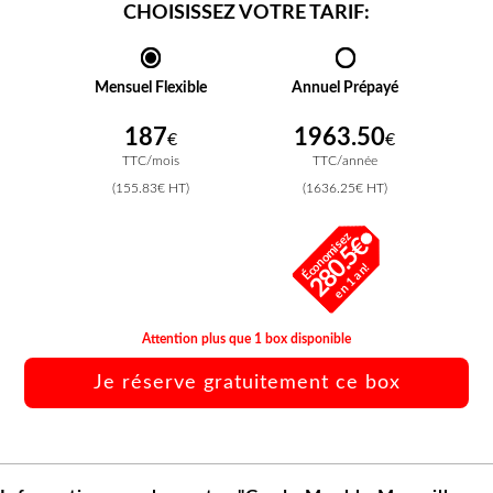
CHOISISSEZ VOTRE TARIF:
Mensuel Flexible
Annuel Prépayé
187
1963.50
€
€
TTC/mois
TTC/année
(155.83€ HT)
(1636.25€ HT)
Économisez
280.5€
en 1 an!
Attention plus que 1 box disponible