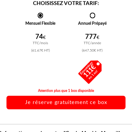
CHOISISSEZ VOTRE TARIF:
Mensuel Flexible
Annuel Prépayé
74
777
€
€
TTC/mois
TTC/année
(61.67€ HT)
(647.50€ HT)
Économisez
111€
en 1 an!
Attention plus que 1 box disponible