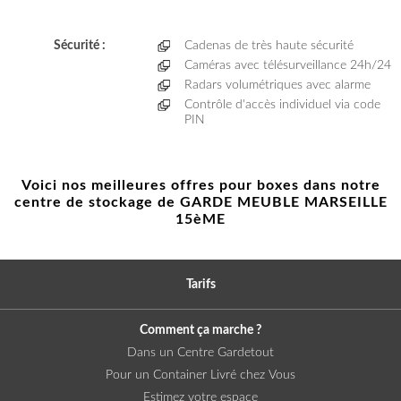
Sécurité :
Cadenas de très haute sécurité
Caméras avec télésurveillance 24h/24
Radars volumétriques avec alarme
Contrôle d'accès individuel via code
PIN
Voici nos meilleures offres pour boxes dans notre
centre de stockage de GARDE MEUBLE MARSEILLE
15èME
Tarifs
Comment ça marche ?
Dans un Centre Gardetout
Pour un Container Livré chez Vous
Estimez votre espace