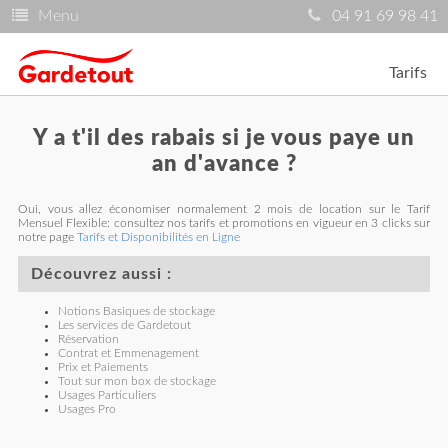
Menu
04 91 69 98 41
Tarifs
Y a t'il des rabais si je vous paye un
an d'avance ?
Oui, vous allez économiser normalement 2 mois de location sur le Tarif
Mensuel Flexible: consultez nos tarifs et promotions en vigueur en 3 clicks sur
notre page
Tarifs et Disponibilités en Ligne
Découvrez aussi :
Notions Basiques de stockage
Les services de Gardetout
Réservation
Contrat et Emmenagement
Prix et Paiements
Tout sur mon box de stockage
Usages Particuliers
Usages Pro