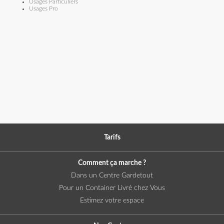
Usages Particuliers
Usages Pro
Tarifs
Comment ça marche ?
Dans un Centre Gardetout
Pour un Container Livré chez Vous
Estimez votre espace