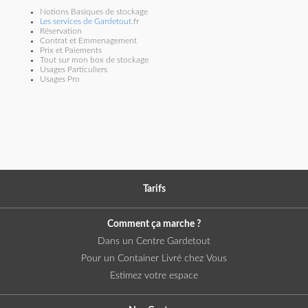
Notions Basiques de stockage
Les services de Gardetout
.fr
Réservation
Contrat et Emmenagement
Prix et Paiements
Tout sur mon box de stockage
Usages Particuliers
Usages Pro
Tarifs
Comment ça marche ?
Dans un Centre Gardetout
Pour un Container Livré chez Vous
Estimez votre espace