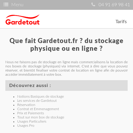
Menu
04 91 69 98 41
Tarifs
Que fait Gardetout.fr ? du stockage
physique ou en ligne ?
Nous ne faisons pas de stockage en ligne mais commercialisons la location de
nos boxes de stockage (physiques) via internet. C'est à dire que vous pouvez
réserver, et bientôt finaliser votre contrat de location en ligne afin de pouvoir
accéder immédiatement à votre box.
Découvrez aussi :
Notions Basiques de stockage
Les services de Gardetout
Réservation
Contrat et Emmenagement
Prix et Paiements
Tout sur mon box de stockage
Usages Particuliers
Usages Pro