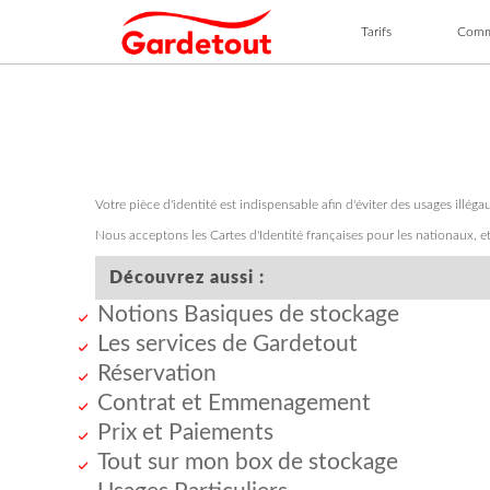
Tarifs
Comm
Dans 
Conta
Votre pièce d'identité est indispensable afin d'éviter des usages illé
Nous acceptons les Cartes d'Identité françaises pour les nationaux, et
Découvrez aussi :
Notions Basiques de stockage
Les services de Gardetout
Réservation
Contrat et Emmenagement
Prix et Paiements
Tout sur mon box de stockage