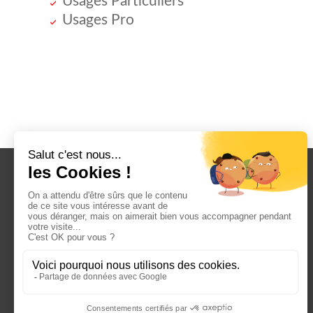
Usages Particuliers
Usages Pro
Tarifs
Comment ça marche ?
Dans un Centre Gardetout
Pour un Container Livré chez Vous
Estimez votre espace