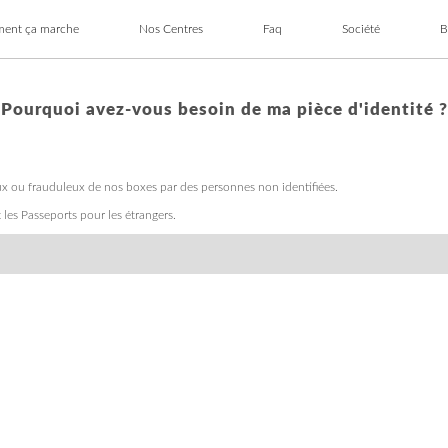
ent ça marche
Nos Centres
Faq
Société
B
un Centre Gardetout
iner Livré chez Vous
Tous les Centres Gardetout
Container Livré chez Vous
· Gardanne/Bouc-Bel-Air
· Marseille 15ème
· Rognac-Velaux
· Saint Martin de Crau
Pourquoi avez-vous besoin de ma pièce d'identité ?
gaux ou frauduleux de nos boxes par des personnes non identifiées.
 les Passeports pour les étrangers.