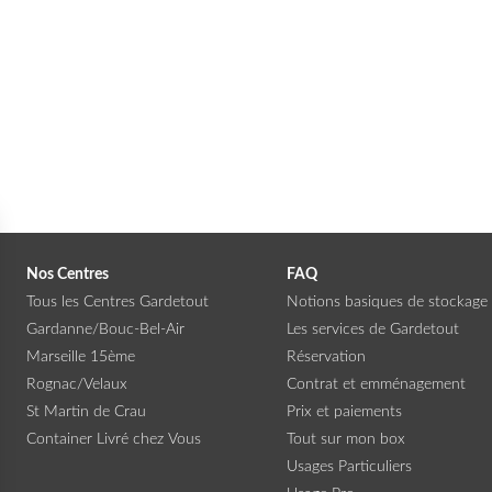
Nos Centres
FAQ
Tous les Centres Gardetout
Notions basiques de stockage
Gardanne/Bouc-Bel-Air
Les services de Gardetout
Marseille 15ème
Réservation
Rognac/Velaux
Contrat et emménagement
St Martin de Crau
Prix et paiements
Container Livré chez Vous
Tout sur mon box
Usages Particuliers