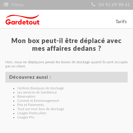
Menu
04 91 69 98 41
Tarifs
Mon box peut-il être déplacé avec
mes affaires dedans ?
Non, nous ne déplaçons jamais les boxes de stockage quand ils sont occupés
par un client.
Découvrez aussi :
Notions Basiques de stockage
Les services de Gardetout
Réservation
Contrat et Emmenagement
Prix et Paiements
Tout sur mon box de stockage
Usages Particuliers
Usages Pro