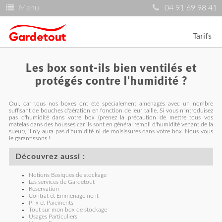
Menu
04 91 69 98 41
Tarifs
Les box sont-ils bien ventilés et
protégés contre l'humidité ?
Oui, car tous nos boxes ont été spécialement aménagés avec un nombre
suffisant de bouches d'aération en fonction de leur taille. Si vous n'introduisez
pas d'humidité dans votre box (prenez la précaution de mettre tous vos
matelas dans des housses car ils sont en général rempli d'humidité venant de la
sueur), il n'y aura pas d'humidité ni de moisissures dans votre box. Nous vous
le garantissons !
Découvrez aussi :
Notions Basiques de stockage
Les services de Gardetout
Réservation
Contrat et Emmenagement
Prix et Paiements
Tout sur mon box de stockage
Usages Particuliers