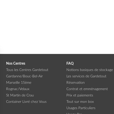
Nos Centres
FAQ
Tous les Centres Gardetout
Notions basiques de stockage
Gardanne/Bouc-Bel-Air
Les services de Gardetout
Marseille 15ème
Réservation
Rognac/Velaux
Contrat et emménagement
St Martin de Crau
Prix et paiements
Container Livré chez Vous
Tout sur mon box
Usages Particuliers