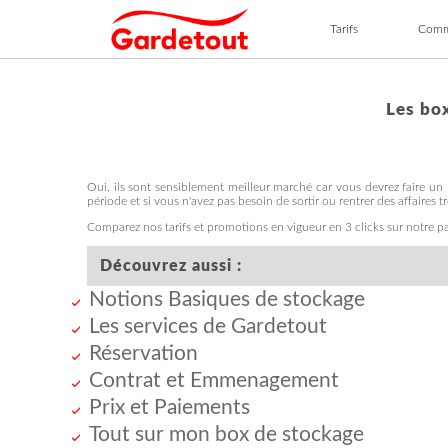
Tarifs
Comm
Dans 
Conta
Les bo
Oui, ils sont sensiblement meilleur marché car vous devrez faire un
période et si vous n'avez pas besoin de sortir ou rentrer des affaires 
Comparez nos tarifs et promotions en vigueur en 3 clicks sur notre 
Découvrez aussi :
Notions Basiques de stockage
Les services de Gardetout
Réservation
Contrat et Emmenagement
Prix et Paiements
Tout sur mon box de stockage