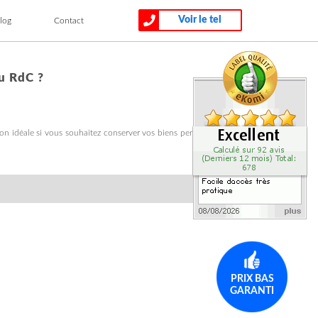
Voir le tel
log
Contact
u RdC ?
tion idéale si vous souhaitez conserver vos biens pendant une longue
PRIX BAS
GARANTI