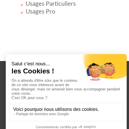
Usages Particuliers
Usages Pro
Tarifs
Comment ça marche ?
Dans un Centre Gardetout
Pour un Container Livré chez Vous
Estimez votre espace