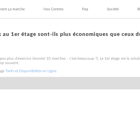
ent ça marche
Nos Centres
Faq
Société
B
un Centre Gardetout
iner Livré chez Vous
Tous les Centres Gardetout
Container Livré chez Vous
· Gardanne/Bouc-Bel-Air
· Marseille 15ème
· Rognac-Velaux
· Saint Martin de Crau
x au 1er étage sont-ils plus économiques que ceux d
 peu plus d'exercice (monter 10 marches - c'est beaucoup ?). Le 1er étage est la solu
trop souvent.
page
Tarifs et Disponibilités en Ligne
.