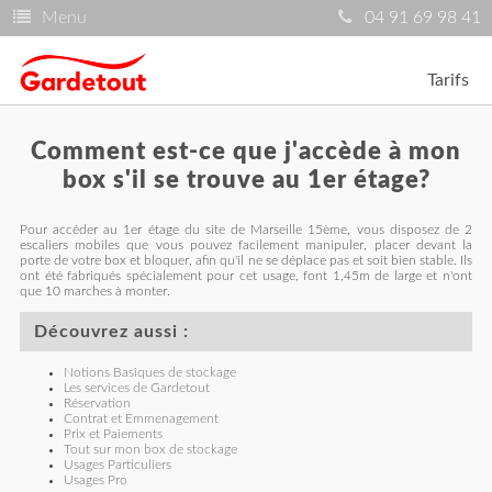
Menu
04 91 69 98 41
Tarifs
Comment est-ce que j'accède à mon
box s'il se trouve au 1er étage?
Pour accéder au 1er étage du site de Marseille 15ème, vous disposez de 2
escaliers mobiles que vous pouvez facilement manipuler, placer devant la
porte de votre box et bloquer, afin qu'il ne se déplace pas et soit bien stable. Ils
ont été fabriqués spécialement pour cet usage, font 1,45m de large et n'ont
que 10 marches à monter.
Découvrez aussi :
Notions Basiques de stockage
Les services de Gardetout
Réservation
Contrat et Emmenagement
Prix et Paiements
Tout sur mon box de stockage
Usages Particuliers
Usages Pro